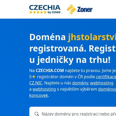
Doména
jhstolarstv
registrovaná. Regis
u jedničky na trhu!
Na
CZECHIA.COM
najdete tu pravou. Jsme je
5
★
registrátor domén v ČR podle
certifikac
CZ.NIC
. Najdete u nás
domény
,
webhosting
a
webhosting
s největším výběrem
doménov
koncovek
.
Název domény k registraci nebo převodu