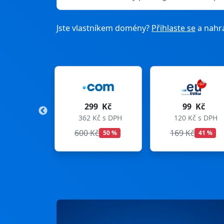
Jste vlastníkem domény?
Přihlaste se
a nahra
Kč
299 Kč
99 Kč
s DPH
362 Kč s DPH
120 Kč s DPH
600 Kč
169 Kč
50 %
41 %