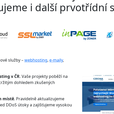
jeme i další prvotřídní s
gové služby –
webhosting
,
e-maily
,
sting v ČR
. Vaše projekty poběží na
etržitým dohledem zkušených
m místě
. Pravidelně aktualizujeme
řed DDoS útoky a zajišťujeme vysokou