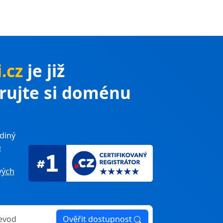
i.cz
je již
trujte si doménu
diný
e
ých
Ověřit dostupnost