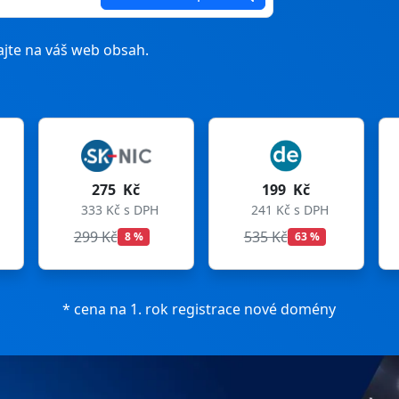
jte na váš web obsah.
275 Kč
199 Kč
333 Kč s DPH
241 Kč s DPH
299 Kč
535 Kč
8 %
63 %
* cena na 1. rok registrace nové domény